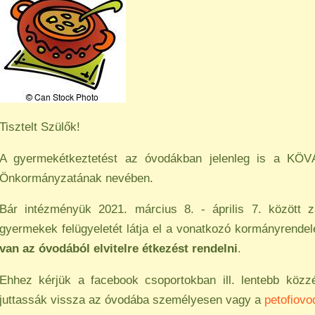
Tisztelt Szülők!
A gyermekétkeztetést az óvodákban jelenleg is a KÖVÁ
Önkormányzatának nevében.
Bár intézményük 2021. március 8. - április 7. között z
gyermekek felügyeletét látja el a vonatkozó kormányrende
van az óvodából elvitelre étkezést rendelni
.
Ehhez kérjük a facebook csoportokban ill. lentebb közzét
juttassák vissza az óvodába személyesen vagy a
petofiov