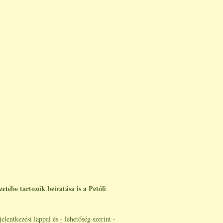
tébe tartozók beíratása is a Petőfi
elentkezési lappal és - lehetőség szerint -