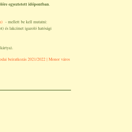
előre egyeztetett időpontban
.
u)
- mellett be kell mutatni:
ot) és lakcímet igazoló hatósági
 kártya).
odai beiratkozás 2021/2022 | Monor város