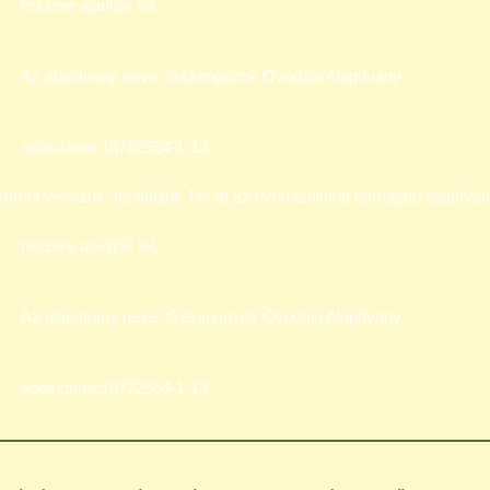
részére ajánlják fel.
Az alapítvány neve: Gézengúzok Óvodája Alapítvány
adószáma:18722554-1-13
mmel vesszük, ha adójuk 1%-át az óvodásainkat támogató alapítvá
részére ajánlják fel.
Az alapítvány neve: Gézengúzok Óvodája Alapítvány
adószáma:18722554-1-13