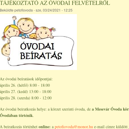
TÁJÉKOZTATÓ AZ ÓVODAI FELVÉTELRŐL
Beküldte
petofiovoda
- sze, 03/24/2021 - 12:25
Az óvodai beíratások időpontjai:
április 26. (hétfő) 8:00 - 18:00
április 27. (kedd) 13:00 - 18:00
április 28. (szerda) 8:00 - 12:00
a Mesevár Óvoda körze
Az óvodai beiratkozás helye: a körzet szerinti óvoda, de
Óvodában történik
.
online:
A beiratkozás történhet
a
petofiovoda@monor.hu
e-mail címre küldött j