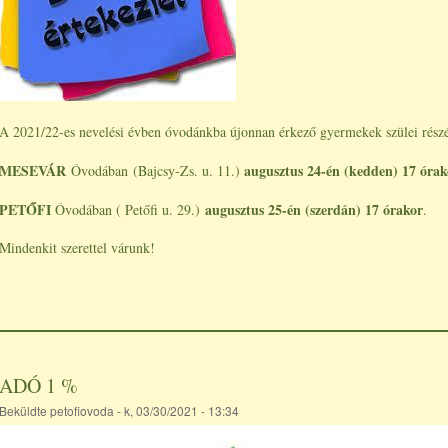
A 2021/22-es nevelési évben óvodánkba újonnan érkező gyermekek szülei részér
MESEVÁR
augusztus 24-én (kedden) 17 órak
Óvodában
(Bajcsy-Zs. u. 11.)
PETŐFI
augusztus 25-én (szerdán) 17 órakor
Óvodában ( Petőfi u. 29.)
.
Mindenkit szerettel várunk!
ADÓ 1 %
Beküldte
petofiovoda
- k, 03/30/2021 - 13:34