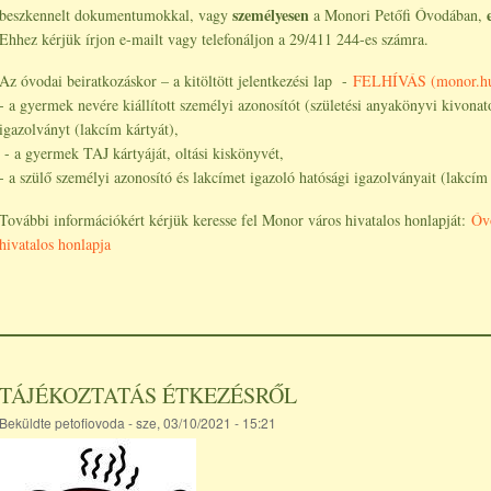
személyesen
beszkennelt dokumentumokkal, vagy
a Monori Petőfi Óvodában,
Ehhez kérjük írjon e-mailt vagy telefonáljon a 29/411 244-es számra.
Az óvodai beiratkozáskor – a kitöltött jelentkezési lap -
FELHÍVÁS (monor.h
- a gyermek nevére kiállított személyi azonosítót (születési anyakönyvi kivonat
igazolványt (lakcím kártyát),
- a gyermek TAJ kártyáját, oltási kiskönyvét,
- a szülő személyi azonosító és lakcímet igazoló hatósági igazolványait (lakcím
További információkért kérjük keresse fel Monor város hivatalos honlapját:
Óv
hivatalos honlapja
TÁJÉKOZTATÁS ÉTKEZÉSRŐL
Beküldte
petofiovoda
- sze, 03/10/2021 - 15:21