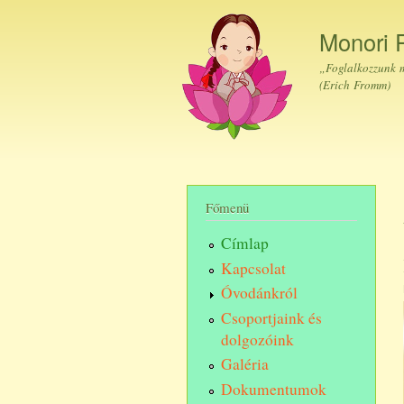
Monori 
„Foglalkozzunk m
(Erich Fromm)
Főmenü
Címlap
Kapcsolat
Óvodánkról
Csoportjaink és
dolgozóink
Galéria
Dokumentumok