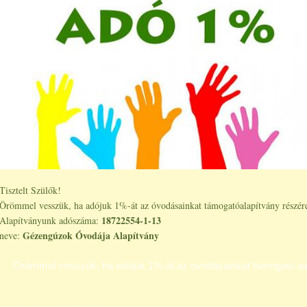
Tisztelt Szülők!
Örömmel vesszük, ha adójuk 1%-át az óvodásainkat támogatóalapítvány részére 
18722554-1-13
Alapítványunk adószáma:
Gézengúzok Óvodája Alapítvány
neve:
Örömmel vesszük, ha adójuk 1%-át az óvodásainkat támogató al