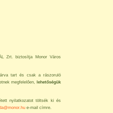
L Zrt. biztosítja Monor Város
árva tart és csak a rászoruló
letnek megfelelően,
lehetőségük
ett nyilatkozatot töltsék ki és
oda@monor.hu
e-mail címre.