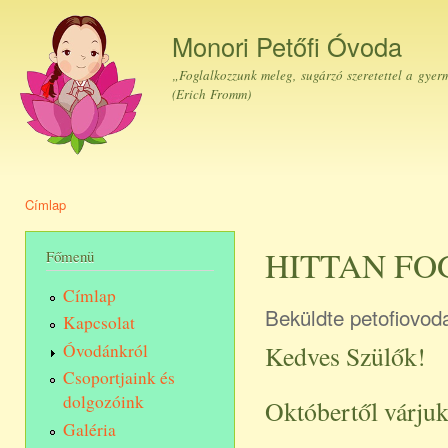
Ugr
tar
Monori Petőfi Óvoda
„Foglalkozzunk meleg, sugárzó szeretettel a gyer
(Erich Fromm)
Címlap
Jelenlegi hely
HITTAN F
Főmenü
Címlap
Beküldte
petofiovod
Kapcsolat
Kedves Szülők!
Óvodánkról
Csoportjaink és
dolgozóink
Októbertől várjuk 
Galéria