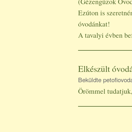
(Gézengúzok Óvod
Ezúton is szeretn
óvodánkat!
A tavalyi évben be
Elkészült óvod
Beküldte
petofiovod
Örömmel tudatjuk,
Oldalak