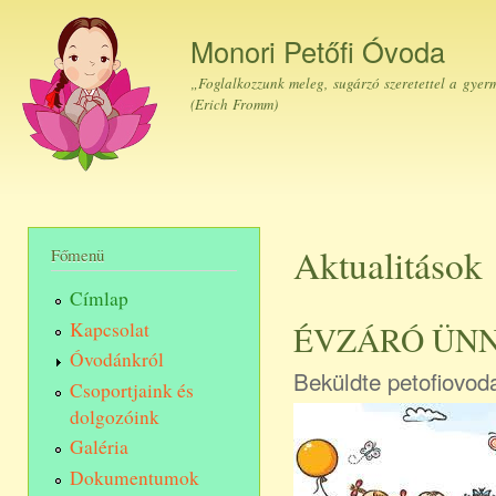
Ugr
tar
Monori Petőfi Óvoda
„Foglalkozzunk meleg, sugárzó szeretettel a gyer
(Erich Fromm)
Aktualitások
Főmenü
Címlap
Kapcsolat
ÉVZÁRÓ ÜN
Óvodánkról
Beküldte
petofiovod
Csoportjaink és
dolgozóink
Galéria
Dokumentumok