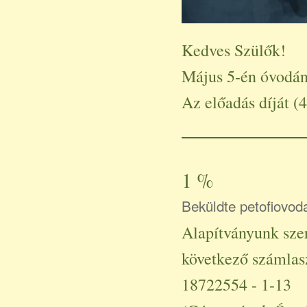
Kedves Szülők!
Május 5-én óvodá
Az előadás díját (
1 %
Beküldte
petofiovod
Alapítványunk szer
következő számlas
18722554 - 1-13