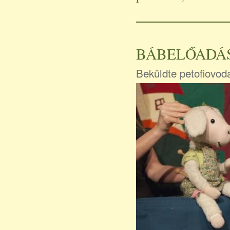
BÁBELŐADÁS
Beküldte
petofiovod