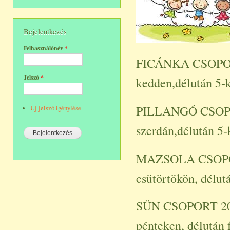
Bejelentkezés
Felhasználónév
*
FICÁNKA CSOPORT
Jelszó
*
kedden,délután 5-
PILLANGÓ CSOPOR
Új jelszó igénylése
szerdán,délután 5-
MAZSOLA CSOPOR
csütörtökön, délut
SÜN CSOPORT 201
pénteken, délután f