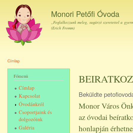
Ugr
tar
Monori Petőfi Óvoda
„Foglalkozzunk meleg, sugárzó szeretettel a gyer
(Erich Fromm)
Címlap
Jelenlegi hely
BEIRATKOZ
Főmenü
Címlap
Beküldte
petofiovod
Kapcsolat
Monor Város Önko
Óvodánkról
Csoportjaink és
az óvodai beírat
dolgozóink
honlapján érhetnek 
Galéria