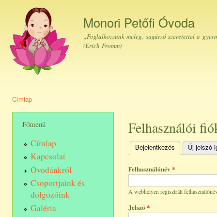
Ugr
tar
Monori Petőfi Óvoda
„Foglalkozzunk meleg, sugárzó szeretettel a gyer
(Erich Fromm)
Címlap
Jelenlegi hely
Felhasználói fió
Főmenü
Címlap
Bejelentkezés
(aktív fül)
Új jelszó 
Elsődleges fülek
Kapcsolat
Óvodánkról
Felhasználónév
*
Csoportjaink és
A webhelyen regisztrált felhasználónév
dolgozóink
Galéria
Jelszó
*