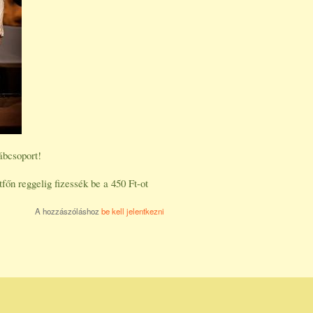
ábcsoport!
őn reggelig fizessék be a 450 Ft-ot
A hozzászóláshoz
be kell jelentkezni