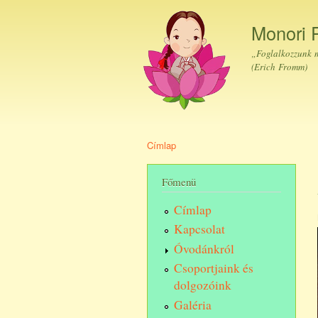
Monori 
„Foglalkozzunk m
(Erich Fromm)
Címlap
Jelenlegi hely
Főmenü
Címlap
Kapcsolat
Óvodánkról
Csoportjaink és
dolgozóink
Galéria