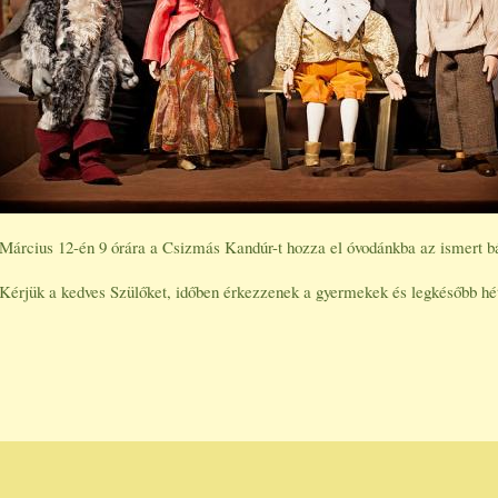
Március 12-én 9 órára a Csizmás Kandúr-t hozza el óvodánkba az ismert b
Kérjük a kedves Szülőket, időben érkezzenek a gyermekek és legkésőbb hétf