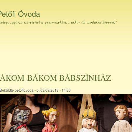
Ugrás a
tartalomra
Petőfi Óvoda
eleg, sugárzó szeretettel a gyermekekkel, s akkor ők csodákra képesek”
ÁKOM-BÁKOM BÁBSZÍNHÁZ
Beküldte
petofiovoda
- p, 03/09/2018 - 14:30