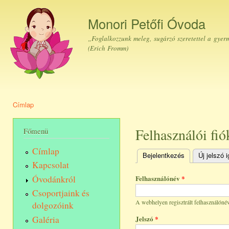
Ugr
tar
Monori Petőfi Óvoda
„Foglalkozzunk meleg, sugárzó szeretettel a gyer
(Erich Fromm)
Címlap
Jelenlegi hely
Felhasználói fió
Főmenü
Címlap
Bejelentkezés
(aktív fül)
Új jelszó 
Elsődleges fülek
Kapcsolat
Óvodánkról
Felhasználónév
*
Csoportjaink és
A webhelyen regisztrált felhasználónév
dolgozóink
Galéria
Jelszó
*