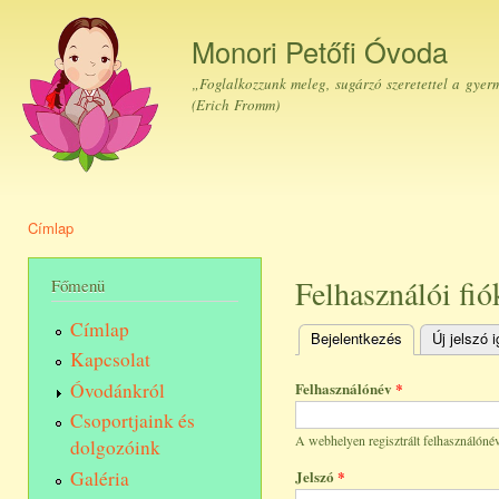
Ugr
tar
Monori Petőfi Óvoda
„Foglalkozzunk meleg, sugárzó szeretettel a gyer
(Erich Fromm)
Címlap
Jelenlegi hely
Felhasználói fió
Főmenü
Címlap
Bejelentkezés
(aktív fül)
Új jelszó 
Elsődleges fülek
Kapcsolat
Óvodánkról
Felhasználónév
*
Csoportjaink és
A webhelyen regisztrált felhasználónév
dolgozóink
Galéria
Jelszó
*