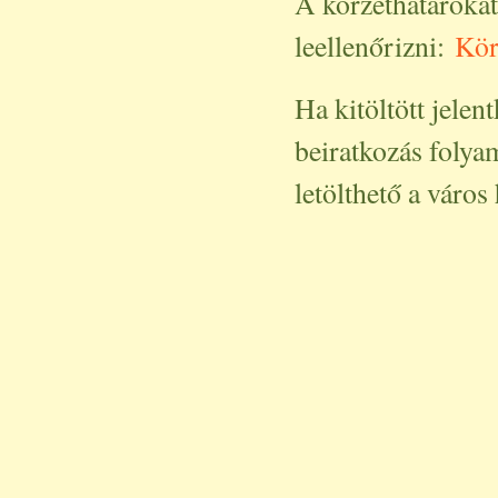
A körzethatárokat
leellenőrizni:
Kör
Ha kitöltött jelen
beiratkozás folya
letölthető a város