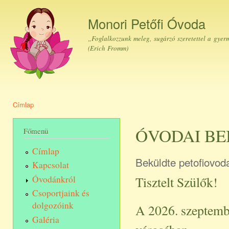
Ugr
tar
Monori Petőfi Óvoda
„Foglalkozzunk meleg, sugárzó szeretettel a gyer
(Erich Fromm)
Címlap
Jelenlegi hely
ÓVODAI BEIR
Főmenü
Címlap
Beküldte
petofiovod
Kapcsolat
Tisztelt Szülők!
Óvodánkról
Csoportjaink és
dolgozóink
A 2026. szeptemb
Galéria