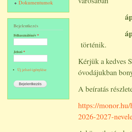
városában
Dokumentumok
áp
Bejelentkezés
áp
Felhasználónév
*
történik.
Jelszó
*
Kérjük a kedves S
Új jelszó igénylése
óvodájukban bonyo
A beíratás részle
https://monor.hu/
2026-2027-nevele