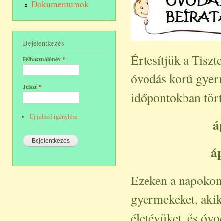
Dokumentumok
Bejelentkezés
Értesítjük a Tiszt
Felhasználónév
*
óvodás korú gyer
Jelszó
*
időpontokban tört
Új jelszó igénylése
á
áp
Ezeken a napokon 
gyermekeket, akik
életévüket, és óv