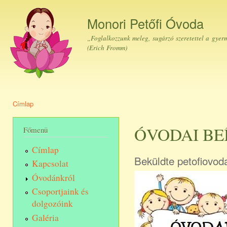
Ugr
tar
Monori Petőfi Óvoda
„Foglalkozzunk meleg, sugárzó szeretettel a gyer
(Erich Fromm)
Címlap
Jelenlegi hely
ÓVODAI BEÍ
Főmenü
Címlap
Beküldte
petofiovod
Kapcsolat
Óvodánkról
Csoportjaink és
dolgozóink
Galéria