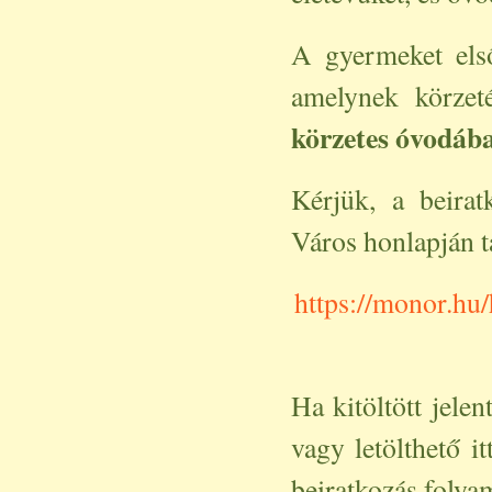
A gyermeket első
amelynek körzet
körzetes óvodába
Kérjük, a beirat
Város honlapján t
https://monor.hu
Ha kitöltött jele
vagy letölthető i
beiratkozás folyam