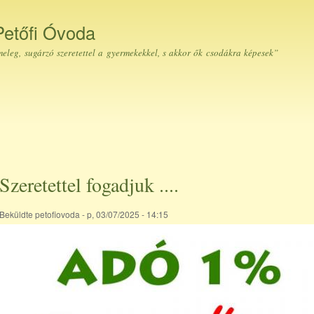
Ugrás a
tartalomra
Petőfi Óvoda
eleg, sugárzó szeretettel a gyermekekkel, s akkor ők csodákra képesek”
Szeretettel fogadjuk ....
Beküldte
petofiovoda
- p, 03/07/2025 - 14:15