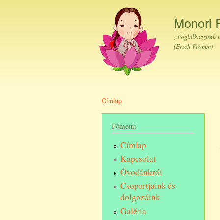
Monori 
„Foglalkozzunk m
(Erich Fromm)
Címlap
Jelenlegi hely
Főmenü
Címlap
Kapcsolat
Óvodánkról
Csoportjaink és
dolgozóink
Galéria