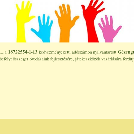
18722554-1-13
Gézengú
....a
kedvezményezetti adószámon nyilvántartott
befolyt összeget óvodásaink fejlesztésére, játékeszközök vásárlására fordítj