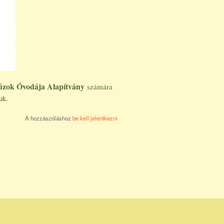
zok Óvodája Alapítvány
számára
uk.
A hozzászóláshoz
be kell jelentkezni