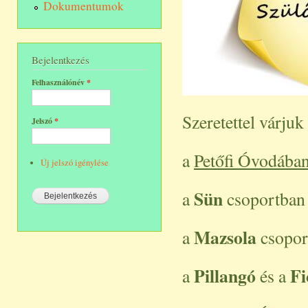
Dokumentumok
Bejelentkezés
Felhasználónév
*
Szeretettel várjuk
Jelszó
*
a
Petőfi Óvodába
Új jelszó igénylése
Sün
a
csoportba
Mazsola
a
csopo
Pillangó
Fi
a
és a