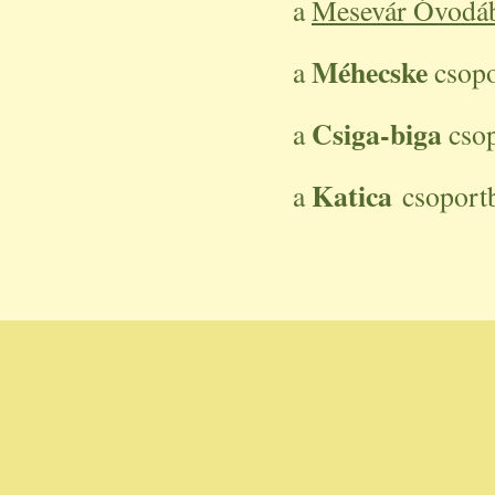
a
Mesevár Óvodá
Méhecske
a
csop
Csiga-biga
a
cso
Katica
a
csoport