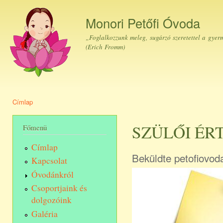
Ugr
tar
Monori Petőfi Óvoda
„Foglalkozzunk meleg, sugárzó szeretettel a gyer
(Erich Fromm)
Címlap
Jelenlegi hely
SZÜLŐI ÉR
Főmenü
Címlap
Beküldte
petofiovod
Kapcsolat
Óvodánkról
Csoportjaink és
dolgozóink
Galéria