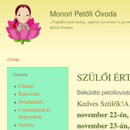
Ugr
tar
Monori Petőfi Óvoda
„Foglalkozzunk meleg, sugárzó szeretettel a gyer
(Erich Fromm)
Címlap
Jelenlegi hely
SZÜLŐI ÉR
Főmenü
Címlap
Beküldte
petofiovod
Kapcsolat
Kedves Szülők!
Óvodánkról
Csoportjaink és
november 22-én,
dolgozóink
november 23-án,
Galéria