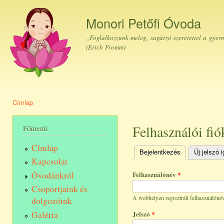
Ugr
tar
Monori Petőfi Óvoda
„Foglalkozzunk meleg, sugárzó szeretettel a gyer
(Erich Fromm)
Címlap
Jelenlegi hely
Felhasználói fió
Főmenü
Címlap
Bejelentkezés
(aktív fül)
Új jelszó 
Elsődleges fülek
Kapcsolat
Óvodánkról
Felhasználónév
*
Csoportjaink és
A webhelyen regisztrált felhasználónév
dolgozóink
Galéria
Jelszó
*