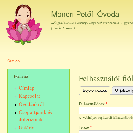
Ugr
tar
Monori Petőfi Óvoda
„Foglalkozzunk meleg, sugárzó szeretettel a gyer
(Erich Fromm)
Címlap
Jelenlegi hely
Felhasználói fió
Főmenü
Címlap
Bejelentkezés
(aktív fül)
Új jelszó 
Elsődleges fülek
Kapcsolat
Óvodánkról
Felhasználónév
*
Csoportjaink és
A webhelyen regisztrált felhasználónév
dolgozóink
Galéria
Jelszó
*