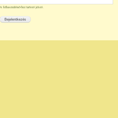
A felhasználónévhez tartozó jelszó.