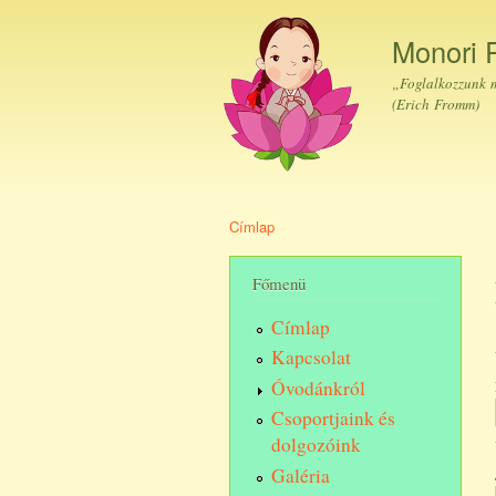
Monori 
„Foglalkozzunk m
(Erich Fromm)
Címlap
Jelenlegi hely
Főmenü
Címlap
Kapcsolat
Óvodánkról
Csoportjaink és
dolgozóink
Galéria