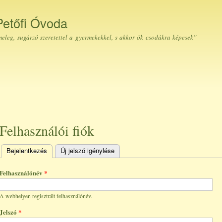
Ugrás a
tartalomra
Petőfi Óvoda
eleg, sugárzó szeretettel a gyermekekkel, s akkor ők csodákra képesek”
Felhasználói fiók
Bejelentkezés
(aktív fül)
Új jelszó igénylése
Elsődleges fülek
Felhasználónév
*
A webhelyen regisztrált felhasználónév.
Jelszó
*